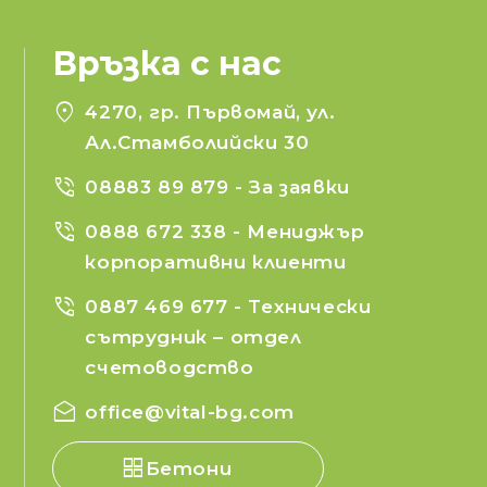
Връзка с нас
location_on
4270, гр. Първомай, ул.
Ал.Стамболийски 30
phone_in_talk
08883 89 879
- За заявки
phone_in_talk
0888 672 338
- Мениджър
корпоративни клиенти
phone_in_talk
0887 469 677
- Технически
сътрудник – отдел
счетоводство
drafts
office@vital-bg.com
Бетони