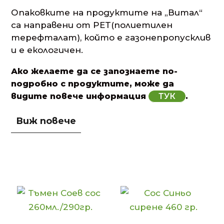
Опаковките на продуктите на „Витал“
са направени от PET(полиетилен
терефталат), който е газонепропусклив
и е екологичен.
Ако желаете да се запознаете по-
подробно с продуктите, може да
видите повече информация
ТУК
.
Производство на
сосове с традиции
Наситен сметанов вкус, богат аромат
на синьо сирене, сладкото изкушение
на американско барбекю – избирате
Вие. А чесновият ни сос отива на
всичко – пържени картофки, тиквички
по гръцки, хрупкави пилешки хапки.