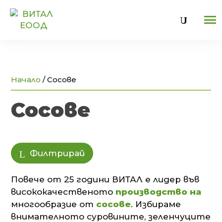
U
Начало
/
Сосове
Сосове
Филтрирай
Повече от 25 години ВИТАЛ е лидер във
висококачественото
производство на
многообразие от
сосове
. Избираме
внимателното суровините, зеленчуците