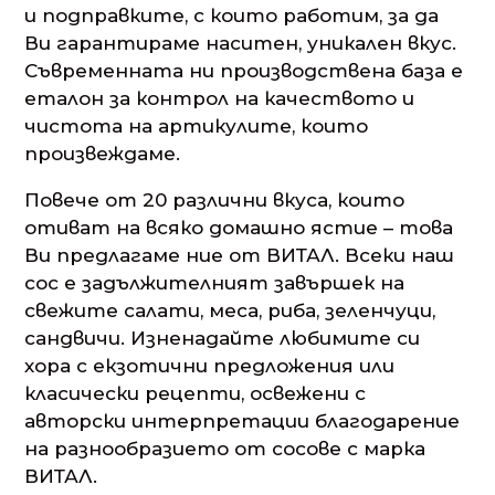
и подправките, с които работим, за да
Ви гарантираме наситен, уникален вкус.
Съвременната ни производствена база е
еталон за контрол на качеството и
чистота на артикулите, които
произвеждаме.
Повече от 20 различни вкуса, които
отиват на всяко домашно ястие – това
Ви предлагаме ние от ВИТАЛ. Всеки наш
сос е задължителният завършек на
свежите салати, меса, риба, зеленчуци,
сандвичи. Изненадайте любимите си
хора с екзотични предложения или
класически рецепти, освежени с
авторски интерпретации благодарение
на разнообразието от сосове с марка
ВИТАЛ.