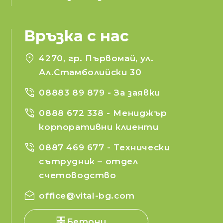
Връзка с нас
location_on
4270, гр. Първомай, ул.
Ал.Стамболийски 30
phone_in_talk
08883 89 879
- За заявки
phone_in_talk
0888 672 338
- Мениджър
корпоративни клиенти
phone_in_talk
0887 469 677
- Технически
сътрудник – отдел
счетоводство
drafts
office@vital-bg.com
Бетони