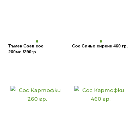
Имаме и специални предложения за
почитателите на дюнера и скарата. И
къде без люто? Опитайте сосовете
люто или сладко чили, с които добре
приготвеното на скара месо се
разтапя в устата.
Тъмен Соев сос
Сос Синьо сирене 460 гр.
260мл./290гр.
Експериментирайте с различен и
неповторим дресинг за салатите,
изненадайте гостите си с вкус, който
ще запомнят. Всички наши сосове
пристигат при Вас в практични
опаковки и готови да завършат с
финес и стил всяка Ваша гозба. ВИТАЛ –
производство на сосове
с традиции.