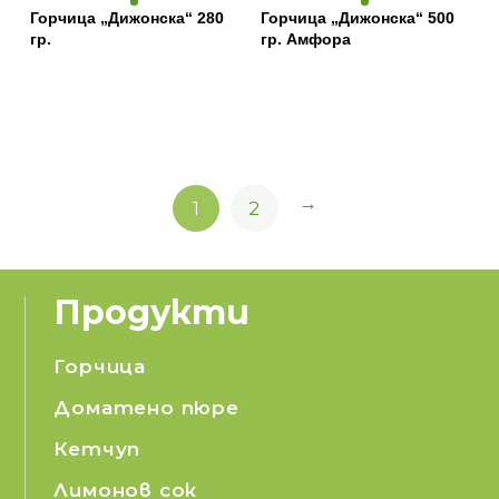
Горчица „Дижонска“ 280
Горчица „Дижонска“ 500
гр.
гр. Амфора
→
1
2
Продукти
Горчица
Доматено пюре
Кетчуп
Лимонов сок