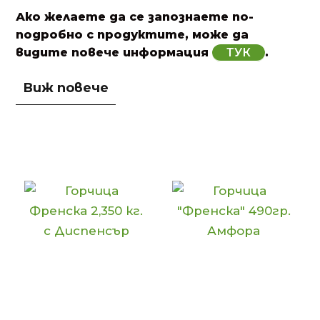
Ако желаете да се запознаете по-
подробно с продуктите, може да
видите повече информация
ТУК
.
Първокласно
производство на
горчица с прекрасен
вкус
Горчицата е един от най-използваните
и обичани сосове, който е популярен на
всеки континент. Използва се както в
азиатската, така и в европейската
кухня. Тя присъства в стотици
рецепти за подправяне и овкусяване на
различни видове меса, зеленчуци,
салатени дресинги, както и като