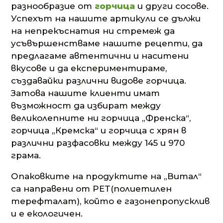
разнообразие от
горчица
и други сосове.
Успехът на нашите артикули се дължи
на непрекъснатия ни стремеж да
усъвършенстваме нашите рецепти, да
предлагаме автентични и наситени
вкусове и да експериментираме,
създавайки различни видове горчица.
Затова нашите клиенти имат
възможност да избират между
великолепните ни горчица „Френска“,
горчица „Кремска“ и горчица с хрян в
различни разфасовки между 145 и 970
грама.
Опаковките на продуктите на „Витал“
са направени от PET(полиетилен
терефталат), който е газонепропусклив
и е екологичен.