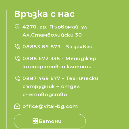
Връзка с нас
location_on
4270, гр. Първомай, ул.
Ал.Стамболийски 30
phone_in_talk
08883 89 879
- За заявки
phone_in_talk
0888 672 338
- Мениджър
корпоративни клиенти
phone_in_talk
0887 469 677
- Технически
сътрудник – отдел
счетоводство
drafts
office@vital-bg.com
Бетони