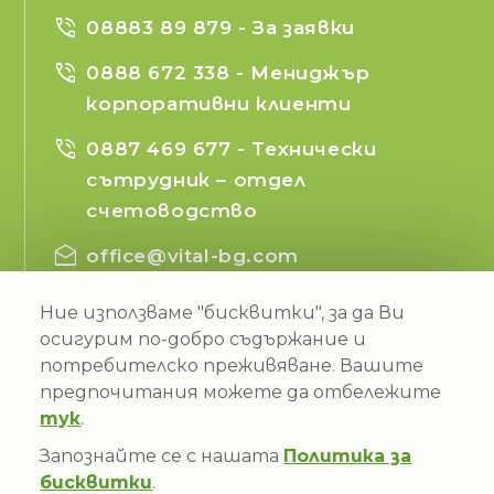
phone_in_talk
08883 89 879
- За заявки
phone_in_talk
0888 672 338
- Мениджър
корпоративни клиенти
phone_in_talk
0887 469 677
- Технически
сътрудник – отдел
счетоводство
drafts
office@vital-bg.com
Ние използваме "бисквитки", за да Ви
Бетони
осигурим по-добро съдържание и
потребителско преживяване. Вашите
предпочитания можете да отбележите
тук
.
Запознайте се с нашата
Политика за
бисквитки
.