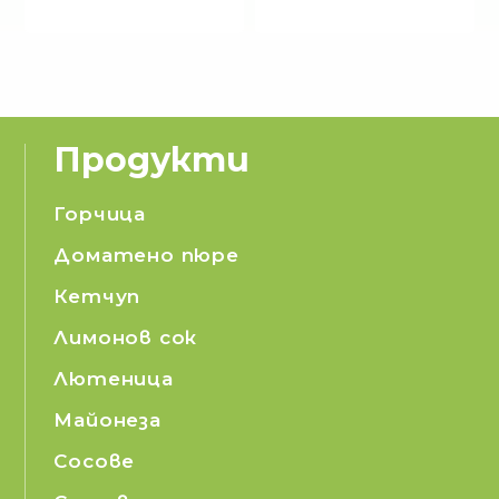
Продукти
Горчица
Доматено пюре
Кетчуп
Лимонов сок
Лютеница
Майонеза
Сосове