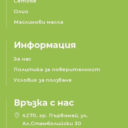
Сетове
Олио
Маслинови масла
Информация
За нас
Политика за поверителност
Условия за ползване
Връзка с нас
location_on
4270, гр. Първомай, ул.
Ал.Стамболийски 30