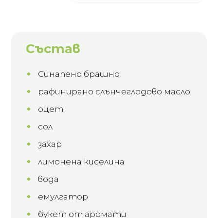
Състав
Синапено брашно
рафинирано слънчеглодово масло
оцет
сол
захар
лимонена киселина
вода
емулгатор
букет от аромати