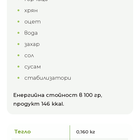
хрян
оцет
вода
захар
сол
сусам
стабилизатори
Енергийна стойност в 100 гр,
продукт 146 кkal.
Тегло
0,160 кг