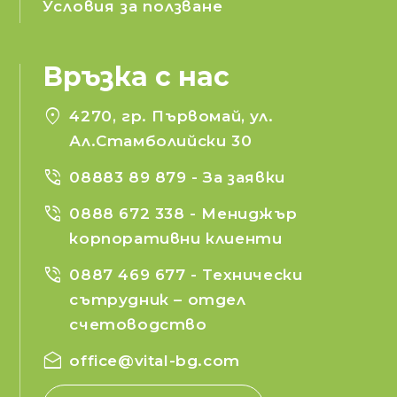
Условия за ползване
Връзка с нас
location_on
4270, гр. Първомай, ул.
Ал.Стамболийски 30
phone_in_talk
08883 89 879
- За заявки
phone_in_talk
0888 672 338
- Мениджър
корпоративни клиенти
phone_in_talk
0887 469 677
- Технически
сътрудник – отдел
счетоводство
drafts
office@vital-bg.com