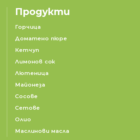
Продукти
Горчица
Доматено пюре
Кетчуп
Лимонов сок
Лютеница
Майонеза
Сосове
Сетове
Олио
Маслинови масла