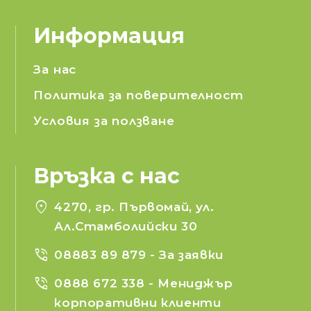
Информация
За нас
Политика за поверителност
Условия за ползване
Връзка с нас
location_on
4270, гр. Първомай, ул.
Ал.Стамболийски 30
phone_in_talk
08883 89 879
- За заявки
phone_in_talk
0888 672 338
- Мениджър
корпоративни клиенти