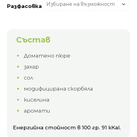
Разфасовка
Състав
Доматено пюре
захар
сол
модифицирана скорбяла
киселина
аромати
Енергийна стойност в 100 гр. 91 кКаl.